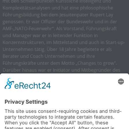
mit den Schwerpunkten Künstliche Intelligenz und
Komplexitätsanalysen und hat eine philosophische
Führungsbildung bei dem Jesuitenpater Rupert Lay
genossen. Er war Offizier der Bundeswehr und in der
AMF-„NATO-Feuerwehr“. Als Vorstand, Führungskraft
und Manager war er in leitender Funktion in
Konzernstrukturen, im Mittelstand und auch in Start-up-
Unternehmen tätig. Über 18 Jahre begleitete er als
Berater und Coach Unternehmen und ihre
Führungskräfte unter dem Motto „Changes to grow“.
Darüber hinaus war er Initiator und Mitbegründer des
Ethikverbands der deutschen Wirtschaft. Er weiß, was in
der Praxis wirkungsvoll ist, wie man Menschen fördern
und Performance steigern kann und kennt die
Herausforderungen der Organisationsentwicklung und
Kulturveränderung. Als Systemaktivist stellt er jetzt seine
fundierte Expertise zur Verfügung – als
Diskussionspartner, Impuls- und Ratgeber vor Ort und
publizistisch als Blogger, Podcaster und Buchautor.